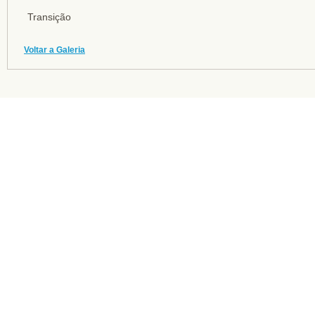
Transição
Voltar a Galeria
Home
Legado
Biografia
Mensagens
Livros on Line
Ga
Contato